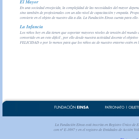
El Mayor
En una sociedad envejecida, la complejidad de las necesidades del mayor dependi
sino también de profesionales con un alto nivel de capacitación y empatía. Prop
convierte en el objeto de nuestro día a día. La Fundación Einsa cuenta para ello 
La Infancia
Los niños hoy en día tienen que soportar mayores niveles de tensión del mundo de
convertido en un reto difícil , por ello desde nuestra actividad docente el objet
FELICIDAD o por lo menos para que los niños‐as de nuestro entorno estén en l
La Fundación Einsa está inscrita en Registro Único de E
con nº E‐1697 y en el registro de Entidades de Acción Vo